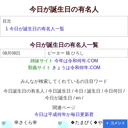
今日が誕生日の有名人
目次
1
今日が誕生日の有名人一覧
今日が誕生日の有名人一覧
08月08日
ピーター 猫 ひろし
姉妹サイト
今年は令和何年.COM
類義サイト
きょうは令和何年.COM
みんなが検索してくれているの注目ワード
今日誕生日の有名人 / 今日誕生日 / 今日 / 誕生日 / 今日何日 /
今日が誕生日 / en /
関連ページ
今日は平成何年か毎日更新君
🌸さくら🌸
🍀たまぴく🍀やで
＋ コメント
💛
💛
💛