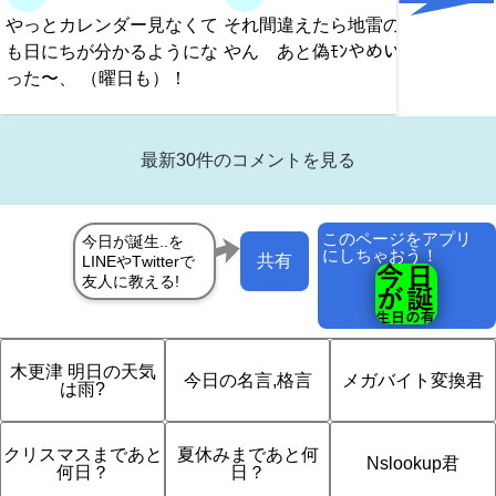
やっとカレンダー見なくて
それ間違えたら地雷のやつ
みんな
も日にちが分かるようにな
やん あと偽ﾓﾝやめい
った〜、 （曜日も）！
最新30件のコメントを見る
このページをアプリ
にしちゃおう！
共有
木更津 明日の天気
今日の名言,格言
メガバイト変換君
は雨?
クリスマスまであと
夏休みまであと何
Nslookup君
何日？
日？