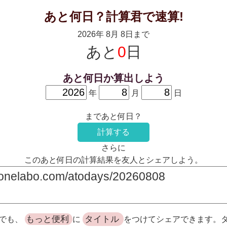
あと何日？計算君で速算!
2026年 8月 8日まで
あと
0
日
あと何日か算出しよう
年
月
日
まであと何日？
計算する
さらに
このあと何日の計算結果を友人とシェアしよう。
もっと便利
タイトル
でも、
に
をつけてシェアできます。