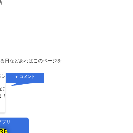
訪
。
する日などあればこのページを
ン🍯🍋
川野琉生🏞
＋ コメント
💛
なにしたいんです
チャットチャットチャットチャッ
う！
トチャットチャットたのしいな～
♫
アプリ
！