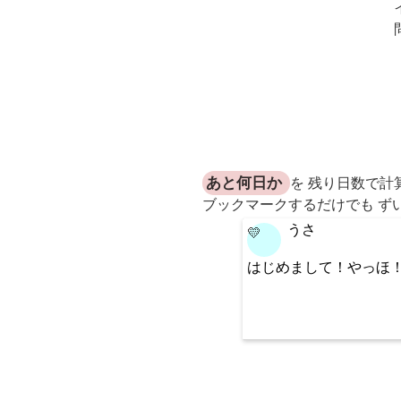
あと何日か
を 残り日数で計
ブックマークするだけでも ず
うさ
💛
はじめまして！やっほ