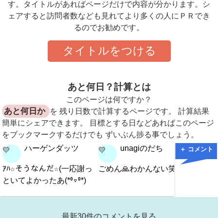
す。タイトルがあればページだけで内容が分かります。シ
ェアすると訪問者数なども見れてより多くの人にＰＲでき
るのでお勧めです。
タイトルをつける
あと何日？計算とは
このページは何ですか？
あと何日か
を 残り日数で計算するページです。 計算結果
簡単にシェアできます。 目標とする日などあればこのページ
をブックマークするだけでも ずいぶん捗る事でしょう。
ハーゲンダッツ
unagiのだち
＋ コメント
💛
💛
💛
ｱﾊ☆そうなんだ☆(一応謝っ
ごめん🙏わかんない笑w
私の何
といてよかったあ(*⁰▿⁰*)
最新30件のコメントを見る