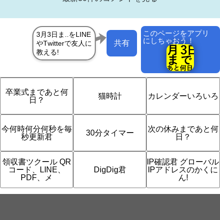
このページをアプリ
にしちゃおう！
共有
卒業式まであと何
猫時計
カレンダーいろいろ
日？
今何時何分何秒を毎
次の休みまであと何
30分タイマー
秒更新君
日？
領収書ツクール QR
IP確認君 グローバル
コード、LINE、
DigDig君
IPアドレスのかくに
PDF、メ
ん!