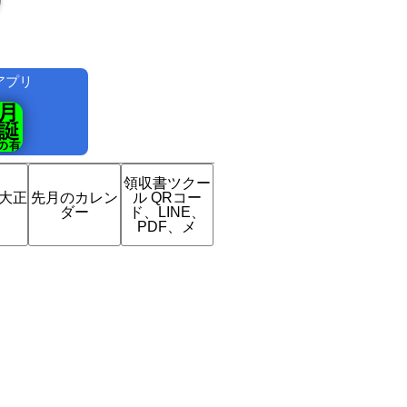
アプリ
！
領収書ツクー
は大正
先月のカレン
ル QRコー
？
ダー
ド、LINE、
PDF、メ