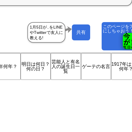
このページを
にしちゃおう
共有
芸能人と有名
明日は何日？
1917年
年何年？
人の誕生日一
ゲーテの名言
何の日？
何年
覧