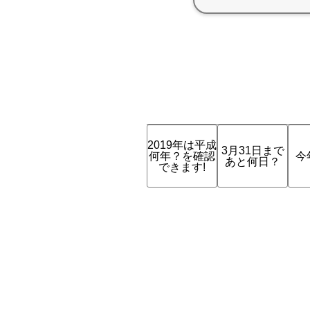
2019年は平成
3月31日まで
何年？を確認
今
あと何日？
できます!