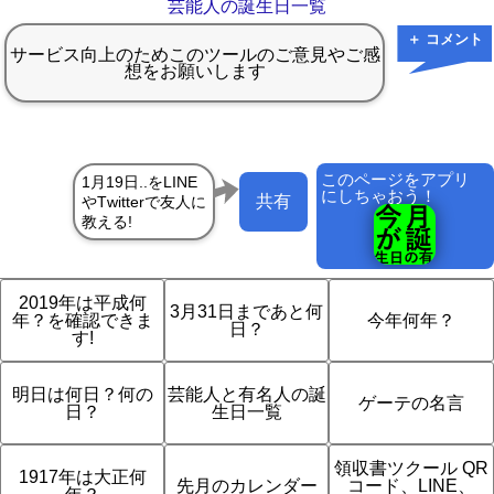
芸能人の誕生日一覧
＋ コメント
このページをアプリ
にしちゃおう！
共有
2019年は平成何
3月31日まであと何
年？を確認できま
今年何年？
日？
す!
明日は何日？何の
芸能人と有名人の誕
ゲーテの名言
日？
生日一覧
領収書ツクール QR
1917年は大正何
先月のカレンダー
コード、LINE、