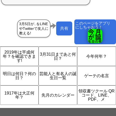
このページをアプリ
にしちゃおう！
共有
2019年は平成何
3月31日まであと何
年？を確認できま
今年何年？
日？
す!
明日は何日？何の
芸能人と有名人の誕
ゲーテの名言
日？
生日一覧
領収書ツクール QR
1917年は大正何
先月のカレンダー
コード、LINE、
年？
PDF、メ