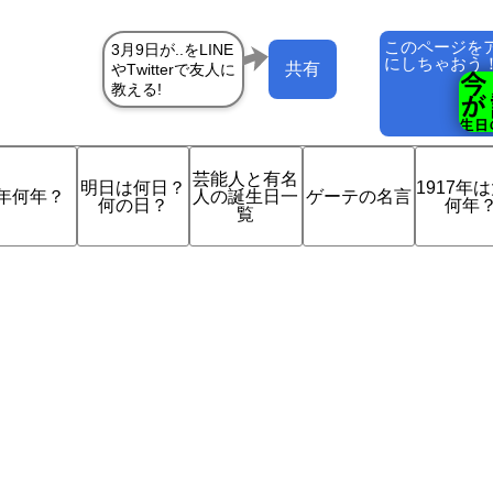
このページを
にしちゃおう
共有
芸能人と有名
明日は何日？
1917年
年何年？
人の誕生日一
ゲーテの名言
何の日？
何年
覧