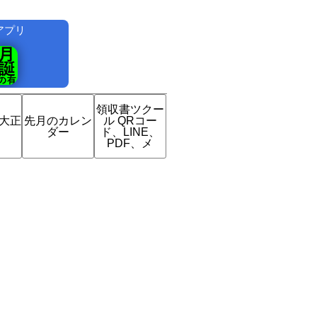
アプリ
！
領収書ツクー
は大正
先月のカレン
ル QRコー
？
ダー
ド、LINE、
PDF、メ