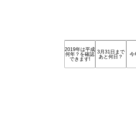
2019年は平成
3月31日まで
何年？を確認
今
あと何日？
できます!