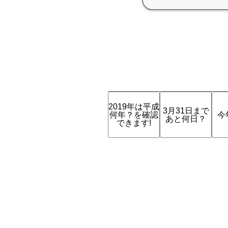
2019年は平成
3月31日まで
何年？を確認
今
あと何日？
できます!