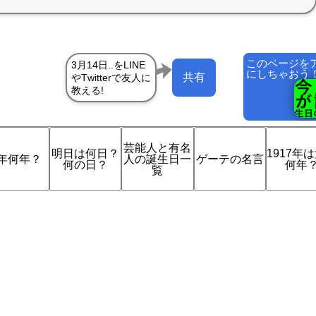
このページを
にしちゃおう
共有
芸能人と有名
明日は何日？
1917年
年何年？
人の誕生日一
ゲーテの名言
何の日？
何年
覧