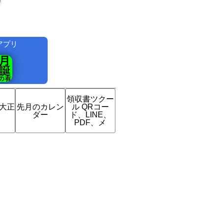
アプリ
！
領収書ツクー
は大正
先月のカレン
ル QRコー
？
ダー
ド、LINE、
PDF、メ