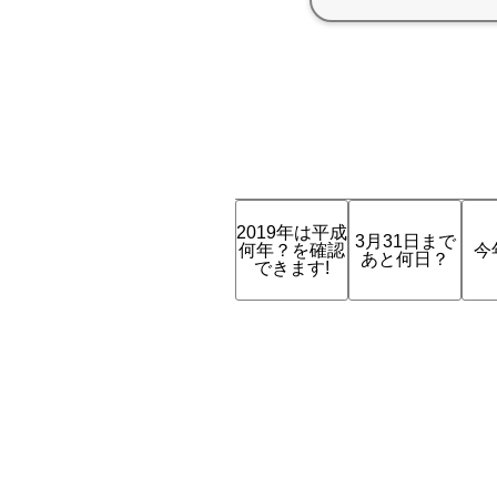
2019年は平成
3月31日まで
何年？を確認
今
あと何日？
できます!