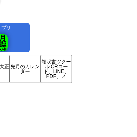
アプリ
！
領収書ツクー
は大正
先月のカレン
ル QRコー
？
ダー
ド、LINE、
PDF、メ