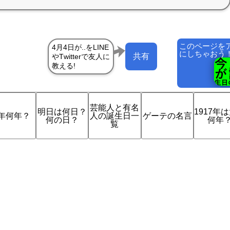
このページを
にしちゃおう
共有
芸能人と有名
明日は何日？
1917年
年何年？
人の誕生日一
ゲーテの名言
何の日？
何年
覧