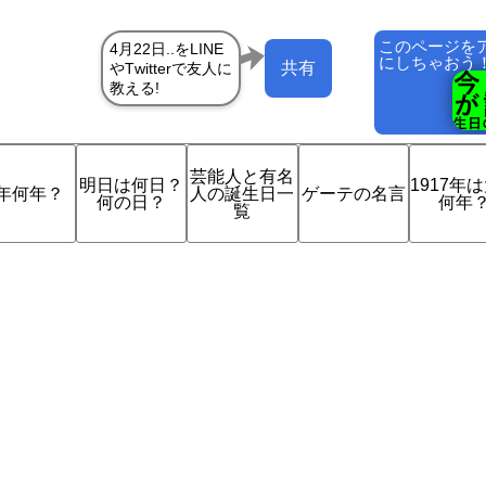
このページを
にしちゃおう
共有
芸能人と有名
明日は何日？
1917年
年何年？
人の誕生日一
ゲーテの名言
何の日？
何年
覧