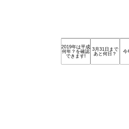
2019年は平成
3月31日まで
何年？を確認
今
あと何日？
できます!