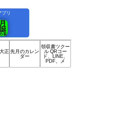
アプリ
！
領収書ツクー
は大正
先月のカレン
ル QRコー
？
ダー
ド、LINE、
PDF、メ