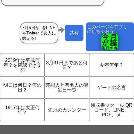
このページをアプリ
にしちゃおう！
共有
2019年は平成何
3月31日まであと何
年？を確認できま
今年何年？
日？
す!
明日は何日？何の
芸能人と有名人の誕
ゲーテの名言
日？
生日一覧
領収書ツクール QR
1917年は大正何
先月のカレンダー
コード、LINE、
年？
PDF、メ