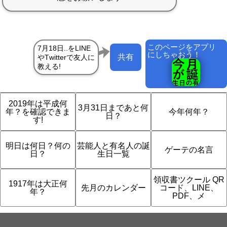
このページをアプリ
にしちゃおう！
共有
2019年は平成何
3月31日まであと何
年？を確認できま
今年何年？
日？
す!
明日は何日？何の
芸能人と有名人の誕
ゲーテの名言
日？
生日一覧
領収書ツクール QR
1917年は大正何
先月のカレンダー
コード、LINE、
年？
PDF、メ