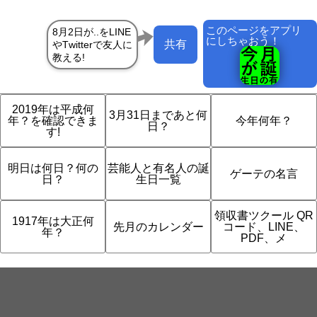
このページをアプリ
にしちゃおう！
共有
2019年は平成何
3月31日まであと何
年？を確認できま
今年何年？
日？
す!
明日は何日？何の
芸能人と有名人の誕
ゲーテの名言
日？
生日一覧
領収書ツクール QR
1917年は大正何
先月のカレンダー
コード、LINE、
年？
PDF、メ