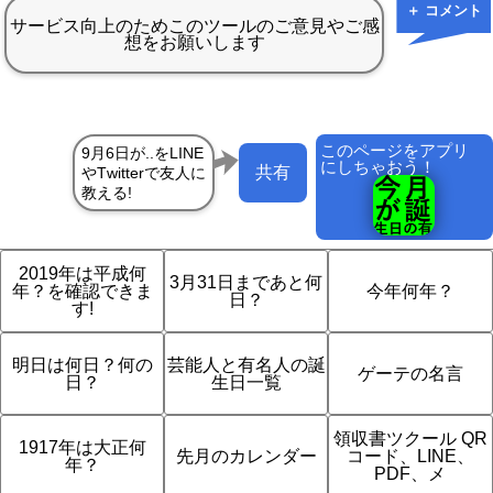
＋ コメント
このページをアプリ
にしちゃおう！
共有
2019年は平成何
3月31日まであと何
年？を確認できま
今年何年？
日？
す!
明日は何日？何の
芸能人と有名人の誕
ゲーテの名言
日？
生日一覧
領収書ツクール QR
1917年は大正何
先月のカレンダー
コード、LINE、
年？
PDF、メ