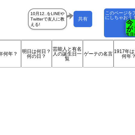
このページを
にしちゃおう
共有
芸能人と有名
明日は何日？
1917年
年何年？
人の誕生日一
ゲーテの名言
何の日？
何年
覧