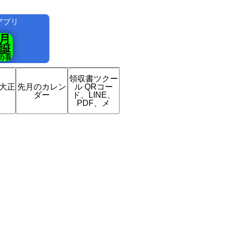
アプリ
！
領収書ツクー
は大正
先月のカレン
ル QRコー
？
ダー
ド、LINE、
PDF、メ