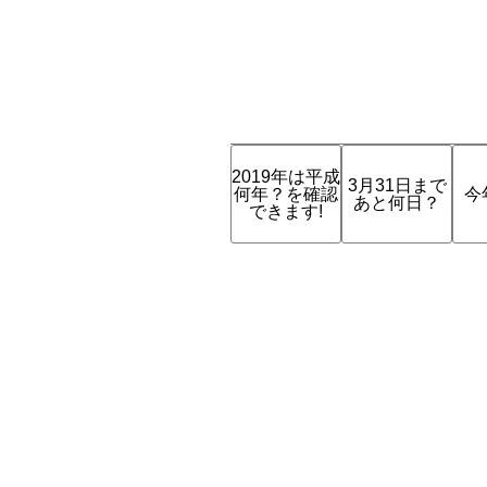
2019年は平成
3月31日まで
何年？を確認
今
あと何日？
できます!