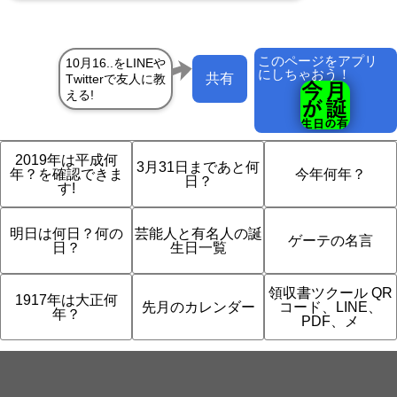
このページをアプリ
にしちゃおう！
共有
2019年は平成何
3月31日まであと何
年？を確認できま
今年何年？
日？
す!
明日は何日？何の
芸能人と有名人の誕
ゲーテの名言
日？
生日一覧
領収書ツクール QR
1917年は大正何
先月のカレンダー
コード、LINE、
年？
PDF、メ