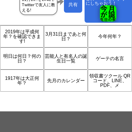
にしちゃおう！
共有
2019年は平成何
3月31日まであと何
年？を確認できま
今年何年？
日？
す!
明日は何日？何の
芸能人と有名人の誕
ゲーテの名言
日？
生日一覧
領収書ツクール QR
1917年は大正何
先月のカレンダー
コード、LINE、
年？
PDF、メ