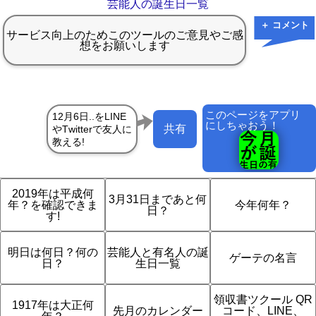
芸能人の誕生日一覧
＋ コメント
このページをアプリ
にしちゃおう！
共有
2019年は平成何
3月31日まであと何
年？を確認できま
今年何年？
日？
す!
明日は何日？何の
芸能人と有名人の誕
ゲーテの名言
日？
生日一覧
領収書ツクール QR
1917年は大正何
先月のカレンダー
コード、LINE、