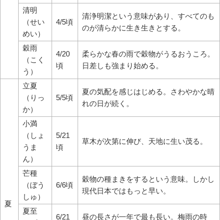
清明
清浄明潔という意味があり、すべてのも
（せい
4/5頃
のが清らかに生き生きとする。
めい）
穀雨
4/20
柔らかな春の雨で穀物がうるおうころ。
（こく
頃
日差しも強まり始める。
う）
立夏
夏の気配を感じはじめる。さわやかな晴
（りっ
5/5頃
れの日が続く。
か）
小満
（しょ
5/21
草木が次第に伸び、天地に生い茂る。
うま
頃
ん）
芒種
穀物の種まきをするという意味。しかし
（ぼう
6/6頃
現代日本ではもっと早い。
しゅ）
夏
夏至
6/21
昼の長さが一年で最も長い。梅雨の時