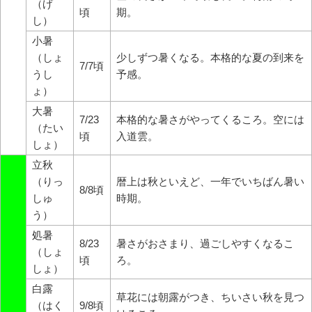
（げ
頃
期。
し）
小暑
（しょ
少しずつ暑くなる。本格的な夏の到来を
7/7頃
うし
予感。
ょ）
大暑
7/23
本格的な暑さがやってくるころ。空には
（たい
頃
入道雲。
しょ）
立秋
（りっ
暦上は秋といえど、一年でいちばん暑い
8/8頃
しゅ
時期。
う）
処暑
8/23
暑さがおさまり、過ごしやすくなるこ
（しょ
頃
ろ。
しょ）
白露
草花には朝露がつき、ちいさい秋を見つ
（はく
9/8頃