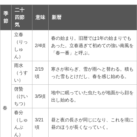
二十
季
四節
意味
新暦
節
気
立春
春の始まり。旧暦では1年の始まりでも
（りっ
2/4頃
あった。立春過ぎて初めての強い南風を
しゅ
「春一番」と呼ぶ。
ん）
雨水
2/19
寒さが和らぎ、雪が雨へと替わる。積も
（うす
頃
った雪もとけだし、春を感じ始める。
い）
啓蟄
地中に眠っていた虫たちが地面から顔を
（けい
3/5頃
出し始める。
ちつ）
春
春分
（しゅ
3/21
昼と夜の長さが同じになり、これを境に
んぶ
頃
昼のほうが長くなっていく。
ん）