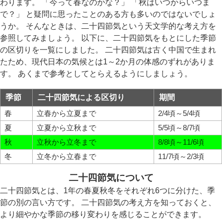
わります。 「今って春なのかな？」 「秋はいつからいつま
で？」 と疑問に思ったことのある方も多いのではないでしょ
うか。 そんなときは、二十四節気という天文学的な考え方を
参照してみましょう。 以下に、二十四節気をもとにした季節
の区切りを一覧にしました。 二十四節気は古く中国で生まれ
たため、現代日本の気候とは1～2か月の体感のずれがありま
す。 あくまで参考としてとらえるようにしましょう。
季節
二十四節気による区切り
期間
春
立春から立夏まで
2/4頃～5/4頃
夏
立夏から立秋まで
5/5頃～8/7頃
秋
立秋から立冬まで
8/8頃～11/6頃
冬
立冬から立春まで
11/7頃～2/3頃
二十四節気について
二十四節気とは、1年の春夏秋冬をそれぞれ6つに分けた、季
節の別の言い方です。 二十四節気の考え方を知っておくと、
より細やかな季節の移り変わりを感じることができます。