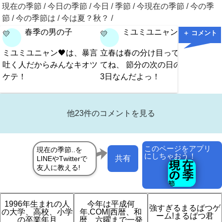
現在の季節 / 今日の季節 / 今日 / 季節 / 今現在の季節 / 今の季
節 / 今の季節は / 今は夏？秋？ /
春季の男の子
ミユミユニャン♥
＋ コメント
💛
💛
💛
ミユミユニャン🖤は、暴言
立春は春の分け目って言っ
もっと
吐く人だからみんなキオツ
てね、 節分の次の日の2月
ったら
ケテ！
3日なんだよっ！
他23件のコメントを見る
このページをアプリ
にしちゃおう！
共有
1996年生まれの人
今年は平成何
強すぎるまるばつゲ
の大学、高校、小学
年.COM|西暦、和
ーム!まるばつ君
の卒業年月
暦、六曜まで一発