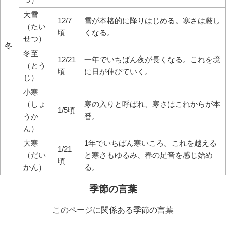
大雪
12/7
雪が本格的に降りはじめる。寒さは厳し
（たい
頃
くなる。
せつ）
冬
冬至
12/21
一年でいちばん夜が長くなる。これを境
（とう
頃
に日が伸びていく。
じ）
小寒
（しょ
寒の入りと呼ばれ、寒さはこれからが本
1/5頃
うか
番。
ん）
大寒
1年でいちばん寒いころ。これを越える
1/21
（だい
と寒さもゆるみ、春の足音を感じ始め
頃
かん）
る。
季節の言葉
このページに関係ある季節の言葉