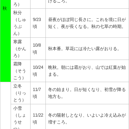
けるころ。
ろ）
秋
秋分
（しゅ
9/23
昼夜がほぼ同じ長さに。これを境に日が
うぶ
頃
短く、夜が長くなる。秋の七草の時期。
ん）
寒露
10/8
（かん
秋本番。草花には冷たい露がおりる。
頃
ろ）
霜降
10/24
晩秋。朝には霜がおり、山では紅葉が始
（そう
頃
まる。
こう）
立冬
11/7
冬の始まり。日が短くなり、初雪が降る
（りっ
頃
地方も。
とう）
小雪
（しょ
11/22
冬の陽射しとなり、いよいよ冷え込みが
うせ
頃
増すころ。
つ）