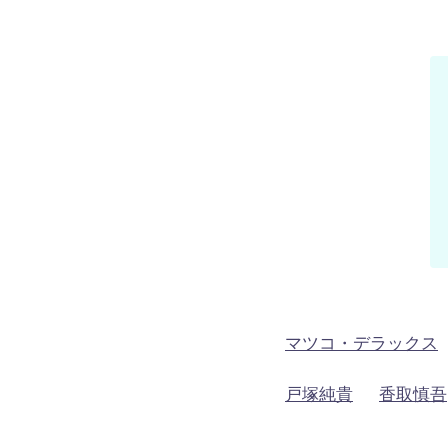
マツコ・デラックス
戸塚純貴
香取慎吾