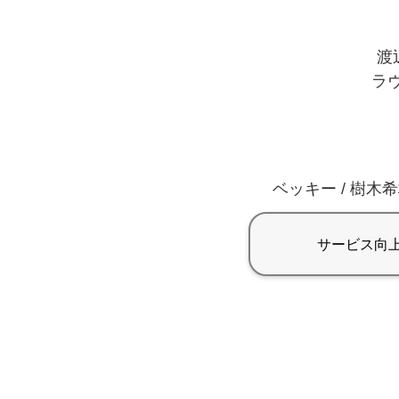
渡辺
ラヴ
ベッキー / 樹木希林