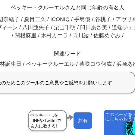
ベッキー・クルーエルさんと同じ年齢の有名人
奈緒子 / 夏目三久 / ICONIQ / 手島優 / 谷桃子 / アヴ
ィーン / 八田亜矢子 / 栗山千明 / 臼田あさ美 / 道端ジ
/ 関根麻里 / 木村カエラ / 寺川綾 / 佐藤めぐみ /
関連ワード
誕生日 / ベッキークルーエル / 柴咲コウ何歳 / 浜崎あゆみ何歳
このページを
にしちゃおう
共有