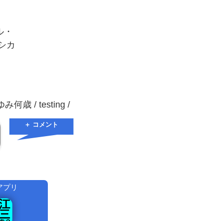
リル・
ェシカ
 / testing /
＋ コメント
アプリ
！