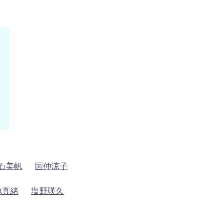
石美帆
国仲涼子
地真緒
塩野瑛久