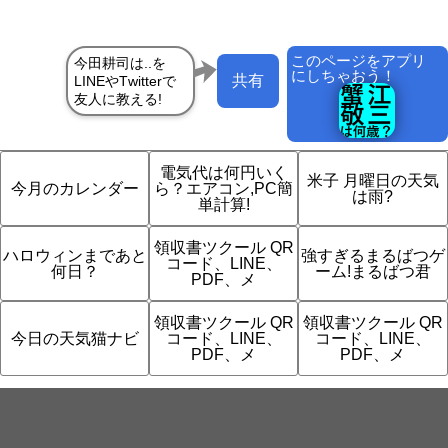
このページをアプリ
にしちゃおう！
共有
電気代は何円いく
米子 月曜日の天気
今月のカレンダー
ら？エアコン,PC簡
は雨?
単計算!
領収書ツクール QR
ハロウィンまであと
強すぎるまるばつゲ
コード、LINE、
何日？
ーム!まるばつ君
PDF、メ
領収書ツクール QR
領収書ツクール QR
今日の天気猫ナビ
コード、LINE、
コード、LINE、
PDF、メ
PDF、メ