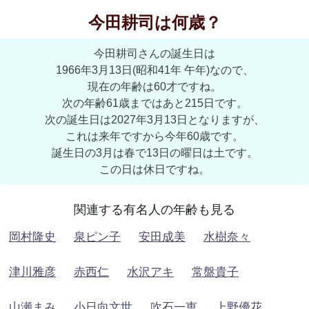
今田耕司は何歳？
今田耕司さんの誕生日は
1966年3月13日(昭和41年 午年)なので、
現在の年齢は60才ですね。
次の年齢61歳まではあと215日です。
次の誕生日は2027年3月13日となりますが、
これは来年ですから今年60歳です。
誕生日の3月は春で13日の曜日は土です。
この日は休日ですね。
関連する有名人の年齢も見る
岡村隆史
泉ピン子
安田成美
水樹奈々
津川雅彦
赤西仁
水沢アキ
常盤貴子
山瀬まみ
小日向文世
吹石一恵
上野優花