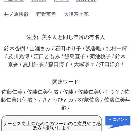
井ノ原快彦
狩野英孝
大後寿々花
佐藤仁美さんと同じ年齢の有名人
鈴木杏樹 / 山瀬まみ / 石田ゆり子 / 浅香唯 / 北村一輝
/ 及川光博 / 江口ともみ / 飯島直子 / 菊池桃子 / 鈴木
京香 / 夏川結衣 / 森口博子 / 大塚寧々 / 江口洋介 /
関連ワード
佐藤仁美 / 佐藤仁美何歳 / 佐藤 / 佐藤仁美いくつ？ / 佐
藤仁美は何歳？ / さとうひとみ / 37歳佐藤 / 佐藤仁美年
齢 /
＋ コメント