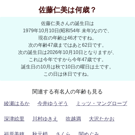
佐藤仁美は何歳？
佐藤仁美さんの誕生日は
1979年10月10日(昭和54年 未年)なので、
現在の年齢は46才ですね。
次の年齢47歳まではあと62日です。
次の誕生日は2026年10月10日となりますが、
これは今年ですから今年47歳です。
誕生日の10月は秋で10日の曜日は土です。
この日は休日ですね。
関連する有名人の年齢も見る
綾瀬はるか
今井ゆうぞう
ミッツ・マングローブ
深津絵里
川村ゆきえ
吹越満
大沢たかお
福原美穂
秋元梢
さくら
関めぐみ