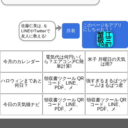
このページをアプリ
にしちゃおう！
共有
電気代は何円いく
米子 月曜日の天気
今月のカレンダー
ら？エアコン,PC簡
は雨?
単計算!
領収書ツクール QR
ハロウィンまであと
強すぎるまるばつゲ
コード、LINE、
何日？
ーム!まるばつ君
PDF、メ
領収書ツクール QR
領収書ツクール QR
今日の天気猫ナビ
コード、LINE、
コード、LINE、
PDF、メ
PDF、メ