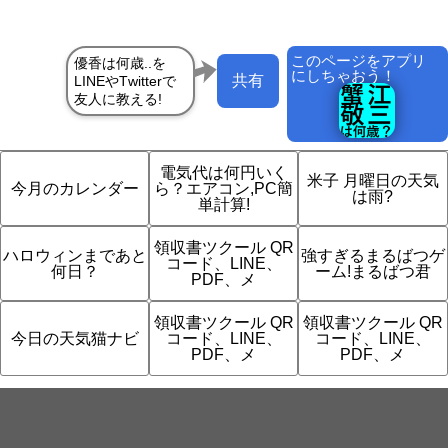
このページをアプリ
にしちゃおう！
共有
電気代は何円いく
米子 月曜日の天気
今月のカレンダー
ら？エアコン,PC簡
は雨?
単計算!
領収書ツクール QR
ハロウィンまであと
強すぎるまるばつゲ
コード、LINE、
何日？
ーム!まるばつ君
PDF、メ
領収書ツクール QR
領収書ツクール QR
今日の天気猫ナビ
コード、LINE、
コード、LINE、
PDF、メ
PDF、メ