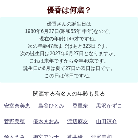
優香は何歳？
優香さんの誕生日は
1980年6月27日(昭和55年 申年)なので、
現在の年齢は46才ですね。
次の年齢47歳まではあと323日です。
次の誕生日は2027年6月27日となりますが、
これは来年ですから今年46歳です。
誕生日の6月は夏で27日の曜日は日です。
この日は休日ですね。
関連する有名人の年齢も見る
安室奈美恵
島谷ひとみ
香里奈
黒沢かずこ
菅野美穂
優木まおみ
渡辺麻友
山田涼介
鈴木えみ
梅宮アンナ
蒼井優
浅尾美和