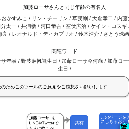
加藤ローサさんと同じ年齢の有名人
おかすみこ / リン・チーリン / 草彅剛 / 大倉孝二 / 内
国分太一 / 井浦新 / 河口恭吾 / 室伏広治 / ケイン・コスギ 
瀬亮 / レオナルド・ディカプリオ / 鈴木浩介 / さとう珠緒 
関連ワード
サ年齢 / 野波麻帆誕生日 / 加藤ローサ今何歳 / 加藤ロ
生日 /
このページを
にしちゃおう
共有