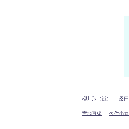
櫻井翔（嵐）
桑田
宮地真緒
久住小春