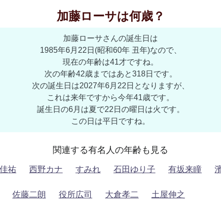
加藤ローサは何歳？
加藤ローサさんの誕生日は
1985年6月22日(昭和60年 丑年)なので、
現在の年齢は41才ですね。
次の年齢42歳まではあと318日です。
次の誕生日は2027年6月22日となりますが、
これは来年ですから今年41歳です。
誕生日の6月は夏で22日の曜日は火です。
この日は平日ですね。
関連する有名人の年齢も見る
佳祐
西野カナ
すみれ
石田ゆり子
有坂来瞳
佐藤二朗
役所広司
大倉孝二
土屋伸之