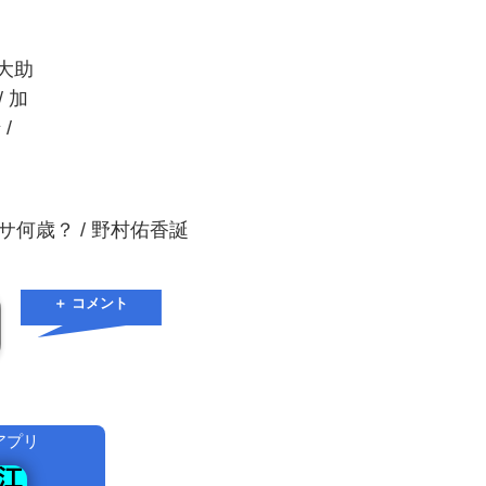
藤大助
/ 加
/
ーサ何歳？ / 野村佑香誕
＋ コメント
アプリ
！