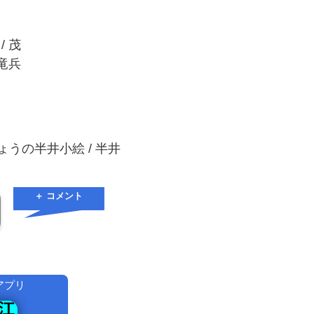
/ 茂
島竜兵
きょうの半井小絵 / 半井
＋ コメント
アプリ
！