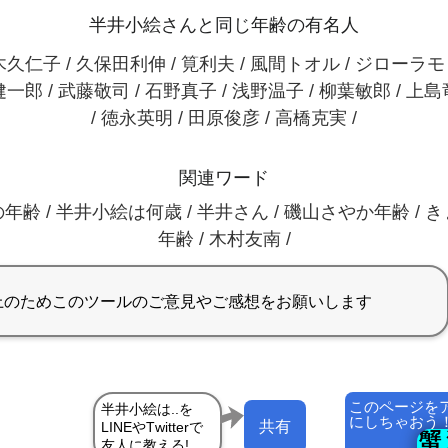
半井小絵さんと同じ年齢の有名人
久仁子 / 久保田利伸 / 筧利夫 / 風間トオル / ジローラモ 
一郎 / 武藤敬司 / 石野真子 / 浅野温子 / 柳葉敏郎 / 上
/ 徳永英明 / 田原俊彦 / 高橋克実 /
関連ワード
年齢 / 半井小絵は何歳 / 半井さん / 磯山さやか年齢 / 
年齢 / 木村友南 /
このページを
にしちゃおう
共有