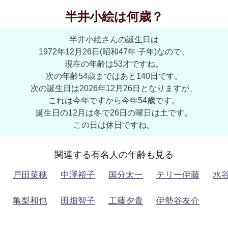
半井小絵は何歳？
半井小絵さんの誕生日は
1972年12月26日(昭和47年 子年)なので、
現在の年齢は53才ですね。
次の年齢54歳まではあと140日です。
次の誕生日は2026年12月26日となりますが、
これは今年ですから今年54歳です。
誕生日の12月は冬で26日の曜日は土です。
この日は休日ですね。
関連する有名人の年齢も見る
戸田菜穂
中澤裕子
国分太一
テリー伊藤
水
亀梨和也
田畑智子
工藤夕貴
伊勢谷友介