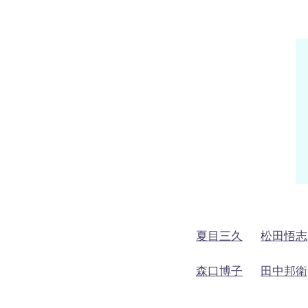
夏目三久
松田悟志
森口博子
田中邦衛