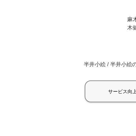
麻木
木健
半井小絵 / 半井小絵の