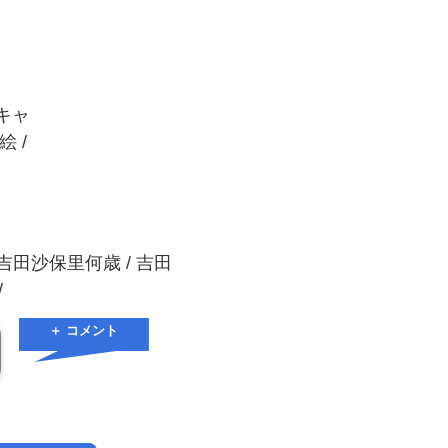
 キャ
絵 /
 吉田沙保里何歳 / 吉田
/
＋ コメント