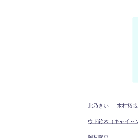
北乃きい
木村拓哉
ウド鈴木（キャイ～
岡村隆史