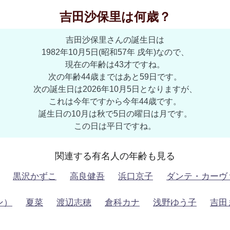
吉田沙保里は何歳？
吉田沙保里さんの誕生日は
1982年10月5日(昭和57年 戌年)なので、
現在の年齢は43才ですね。
次の年齢44歳まではあと59日です。
次の誕生日は2026年10月5日となりますが、
これは今年ですから今年44歳です。
誕生日の10月は秋で5日の曜日は月です。
この日は平日ですね。
関連する有名人の年齢も見る
黒沢かずこ
高良健吾
浜口京子
ダンテ・カーヴ
ン）
夏菜
渡辺志穂
倉科カナ
浅野ゆう子
吉田