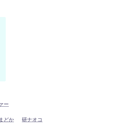
ァー
まどか
研ナオコ