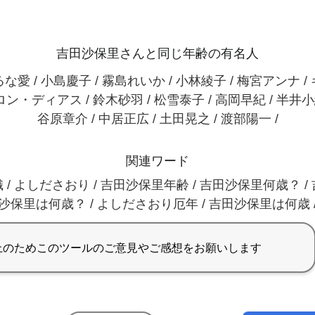
吉田沙保里さんと同じ年齢の有名人
な愛 / 小島慶子 / 霧島れいか / 小林綾子 / 梅宮アンナ /
ン・ディアス / 鈴木砂羽 / 松雪泰子 / 高岡早紀 / 半井小
谷原章介 / 中居正広 / 土田晃之 / 渡部陽一 /
関連ワード
 / よしださおり / 吉田沙保里年齢 / 吉田沙保里何歳？ /
沙保里は何歳？ / よしださおり厄年 / 吉田沙保里は何歳 