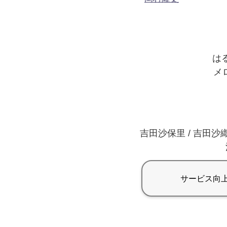
はる
メロ
吉田沙保里 / 吉田沙織