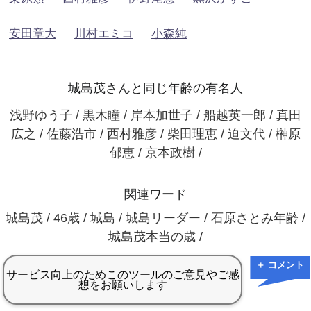
安田章大
川村エミコ
小森純
城島茂さんと同じ年齢の有名人
浅野ゆう子 / 黒木瞳 / 岸本加世子 / 船越英一郎 / 真田
広之 / 佐藤浩市 / 西村雅彦 / 柴田理恵 / 迫文代 / 榊原
郁恵 / 京本政樹 /
関連ワード
城島茂 / 46歳 / 城島 / 城島リーダー / 石原さとみ年齢 /
城島茂本当の歳 /
＋ コメント