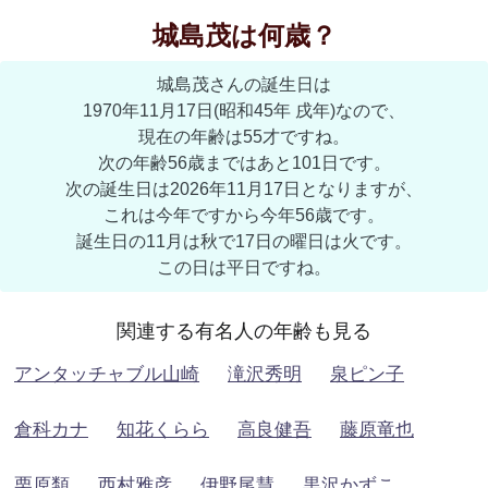
城島茂は何歳？
城島茂さんの誕生日は
1970年11月17日(昭和45年 戌年)なので、
現在の年齢は55才ですね。
次の年齢56歳まではあと101日です。
次の誕生日は2026年11月17日となりますが、
これは今年ですから今年56歳です。
誕生日の11月は秋で17日の曜日は火です。
この日は平日ですね。
関連する有名人の年齢も見る
アンタッチャブル山崎
滝沢秀明
泉ピン子
倉科カナ
知花くらら
高良健吾
藤原竜也
栗原類
西村雅彦
伊野尾慧
黒沢かずこ