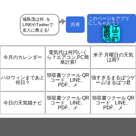
このページをアプリ
にしちゃおう！
共有
電気代は何円いく
米子 月曜日の天気
今月のカレンダー
ら？エアコン,PC簡
は雨?
単計算!
領収書ツクール QR
ハロウィンまであと
強すぎるまるばつゲ
コード、LINE、
何日？
ーム!まるばつ君
PDF、メ
領収書ツクール QR
領収書ツクール QR
今日の天気猫ナビ
コード、LINE、
コード、LINE、
PDF、メ
PDF、メ