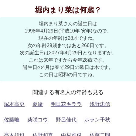
堀内まり菜は何歳？
堀内まり菜さんの誕生日は
1998年4月29日(平成10年 寅年)なので、
現在の年齢は28才ですね。
次の年齢29歳まではあと266日です。
次の誕生日は2027年4月29日となりますが、
これは来年ですから今年28歳です。
誕生日の4月は春で29日の曜日は木です。
この日は昭和の日ですね。
関連する有名人の年齢も見る
塚本高史
夏緒
明日花キララ
浅野忠信
佐藤唯
柴咲コウ
野呂佳代
ホラン千秋
高木雄也
佐野和真
中村雅俊
佐藤二朗