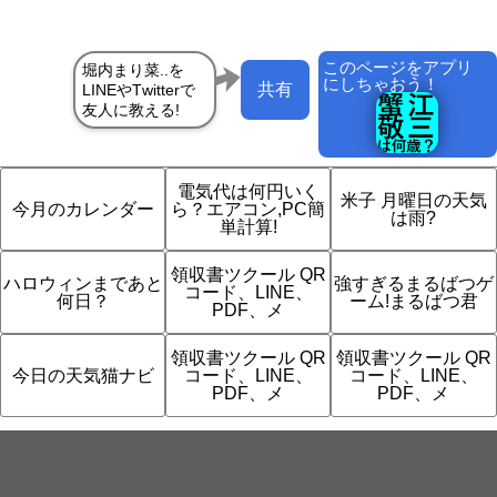
このページをアプリ
にしちゃおう！
共有
電気代は何円いく
米子 月曜日の天気
今月のカレンダー
ら？エアコン,PC簡
は雨?
単計算!
領収書ツクール QR
ハロウィンまであと
強すぎるまるばつゲ
コード、LINE、
何日？
ーム!まるばつ君
PDF、メ
領収書ツクール QR
領収書ツクール QR
今日の天気猫ナビ
コード、LINE、
コード、LINE、
PDF、メ
PDF、メ