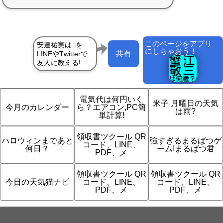
このページをアプリ
にしちゃおう！
共有
電気代は何円いく
米子 月曜日の天気
今月のカレンダー
ら？エアコン,PC簡
は雨?
単計算!
領収書ツクール QR
ハロウィンまであと
強すぎるまるばつゲ
コード、LINE、
何日？
ーム!まるばつ君
PDF、メ
領収書ツクール QR
領収書ツクール QR
今日の天気猫ナビ
コード、LINE、
コード、LINE、
PDF、メ
PDF、メ