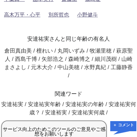
高木万平・心平
別所哲也
小野健斗
安達祐実さんと同じ年齢の有名人
倉田真由美 / 檀れい / 丸岡いずみ / 牧瀬里穂 / 萩原聖
人 / 西島千博 / 矢部浩之 / 森崎博之 / 細川茂樹 / 山崎
まさよし / 元木大介 / 中山美穂 / 水野真紀 / 工藤静香
/
関連ワード
安達祐実 / 安達祐実年齢 / 安達祐実の年齢 / 安達祐実何
歳？ / 安達裕実 / 安達祐実何歳 /
＋ コメント