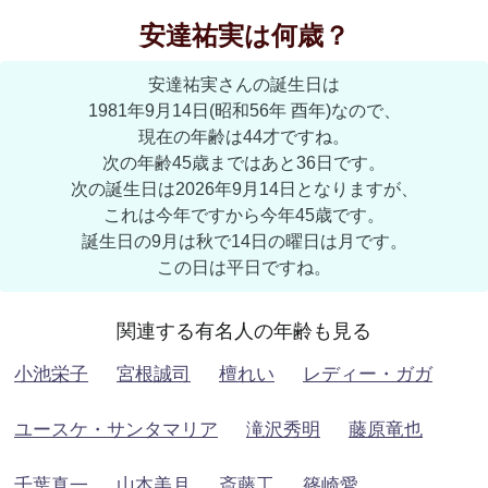
安達祐実は何歳？
安達祐実さんの誕生日は
1981年9月14日(昭和56年 酉年)なので、
現在の年齢は44才ですね。
次の年齢45歳まではあと36日です。
次の誕生日は2026年9月14日となりますが、
これは今年ですから今年45歳です。
誕生日の9月は秋で14日の曜日は月です。
この日は平日ですね。
関連する有名人の年齢も見る
小池栄子
宮根誠司
檀れい
レディー・ガガ
ユースケ・サンタマリア
滝沢秀明
藤原竜也
千葉真一
山本美月
斎藤工
篠崎愛