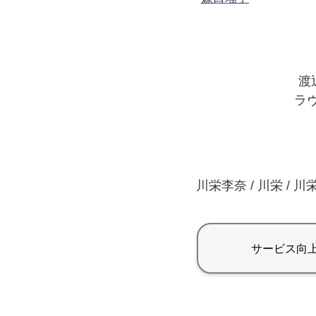
渡辺
ラヴ
川栄李奈 / 川栄 / 