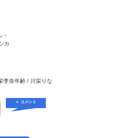
リル・
ェシカ
川栄李奈年齢 / 川栄りな
＋ コメント