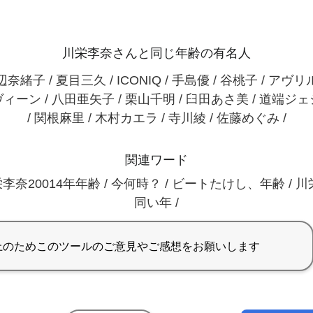
川栄李奈さんと同じ年齢の有名人
奈緒子 / 夏目三久 / ICONIQ / 手島優 / 谷桃子 / アヴ
ィーン / 八田亜矢子 / 栗山千明 / 臼田あさ美 / 道端ジ
/ 関根麻里 / 木村カエラ / 寺川綾 / 佐藤めぐみ /
関連ワード
川栄李奈20014年年齢 / 今何時？ / ビートたけし、年齢 / 
同い年 /