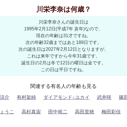
川栄李奈は何歳？
川栄李奈さんの誕生日は
1995年2月12日(平成7年 亥年)なので、
現在の年齢は31才ですね。
次の年齢32歳まではあと189日です。
次の誕生日は2027年2月12日となりますが、
これは来年ですから今年31歳です。
誕生日の2月は冬で12日の曜日は金です。
この日は平日ですね。
関連する有名人の年齢も見る
涼介
有村架純
ダイアモンド☆ユカイ
武井咲
篠
ょうこ
高杉真宙
田中裕二
高田里穂
梅田彩佳