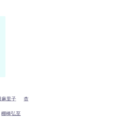
田麻里子
杏
棚橋弘至