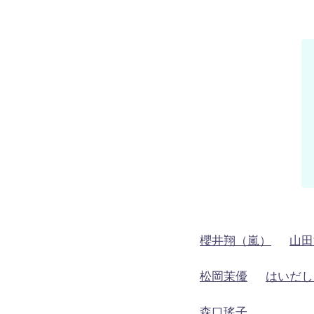
櫻井翔（嵐）
山田
松岡茉優
はいだし
森口瑤子