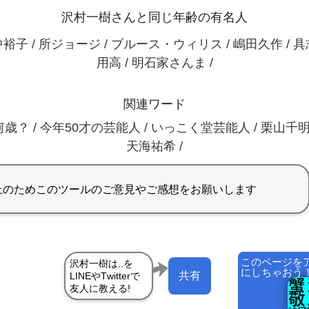
沢村一樹さんと同じ年齢の有名人
裕子 / 所ジョージ / ブルース・ウィリス / 嶋田久作 / 
用高 / 明石家さんま /
関連ワード
歳？ / 今年50才の芸能人 / いっこく堂芸能人 / 栗山千明
天海祐希 /
このページを
にしちゃおう
共有