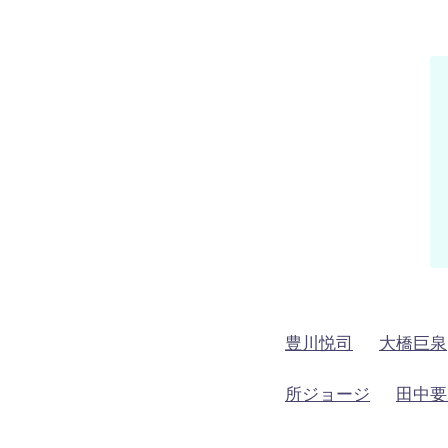
豊川悦司
大橋巨泉
所ジョージ
田中要