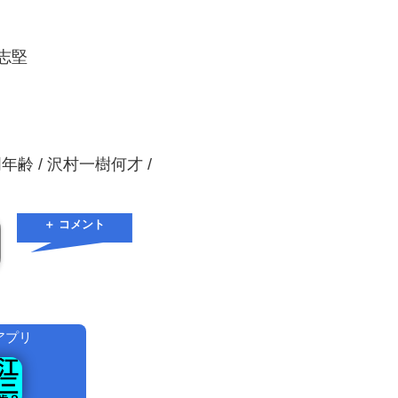
具志堅
年齢 / 沢村一樹何才 /
＋ コメント
アプリ
！