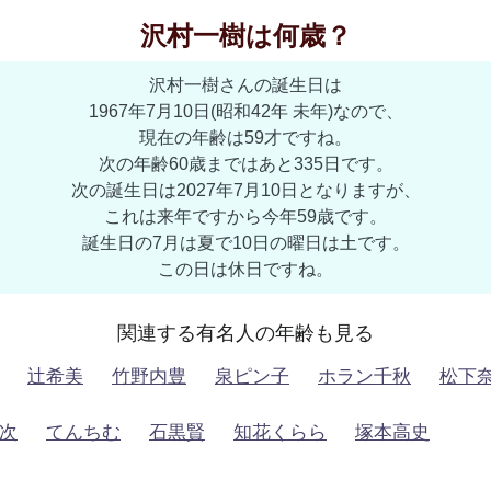
沢村一樹は何歳？
沢村一樹さんの誕生日は
1967年7月10日(昭和42年 未年)なので、
現在の年齢は59才ですね。
次の年齢60歳まではあと335日です。
次の誕生日は2027年7月10日となりますが、
これは来年ですから今年59歳です。
誕生日の7月は夏で10日の曜日は土です。
この日は休日ですね。
関連する有名人の年齢も見る
辻希美
竹野内豊
泉ピン子
ホラン千秋
松下
次
てんちむ
石黒賢
知花くらら
塚本高史