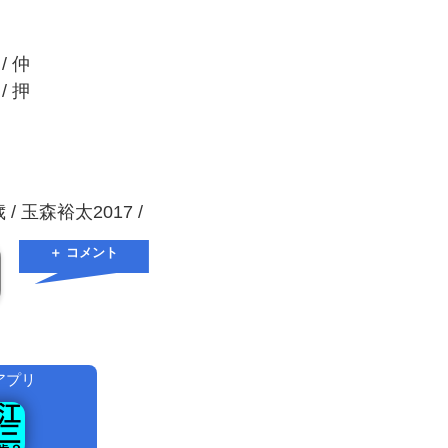
/ 仲
/ 押
/ 玉森裕太2017 /
＋ コメント
アプリ
！