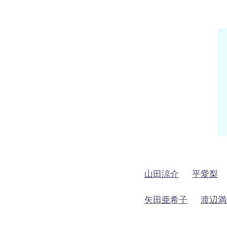
山田涼介
平愛梨
矢田亜希子
渡辺満