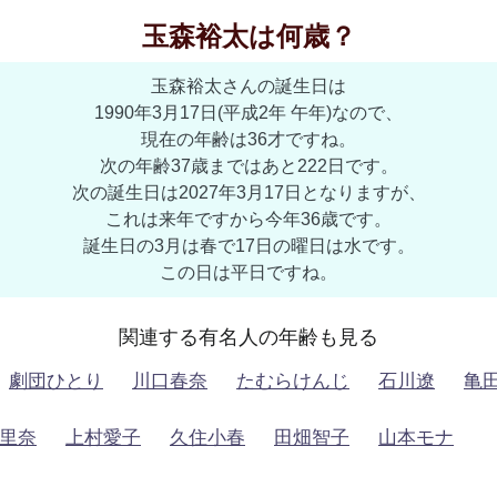
玉森裕太は何歳？
玉森裕太さんの誕生日は
1990年3月17日(平成2年 午年)なので、
現在の年齢は36才ですね。
次の年齢37歳まではあと222日です。
次の誕生日は2027年3月17日となりますが、
これは来年ですから今年36歳です。
誕生日の3月は春で17日の曜日は水です。
この日は平日ですね。
関連する有名人の年齢も見る
劇団ひとり
川口春奈
たむらけんじ
石川遼
亀
里奈
上村愛子
久住小春
田畑智子
山本モナ