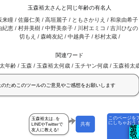
玉森裕太さんと同じ年齢の有名人
来瞳 / 佐藤仁美 / 高垣麗子 / ともさかりえ / 和泉由希子 
紀恵 / 村井美樹 / 中野美奈子 / 川村エミコ / 吉川ひなの 
切もえ / 森崎友紀 / 中越典子 / 杉村太蔵 /
関連ワード
年齢 / 玉森 / 玉森裕太何歳 / 玉チヤン何歳 / 玉森裕太歳 
このページを
にしちゃおう
共有