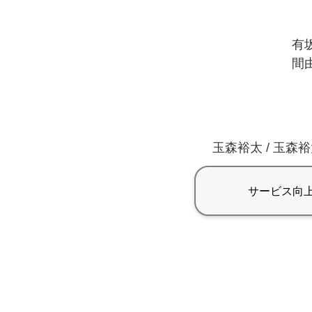
有坂
間由
玉森裕太 / 玉森裕太