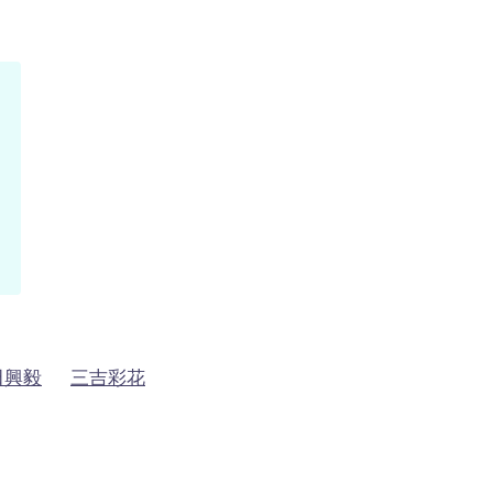
田興毅
三吉彩花