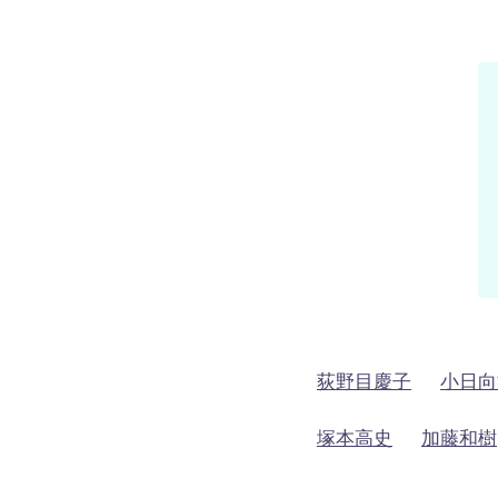
荻野目慶子
小日向
塚本高史
加藤和樹