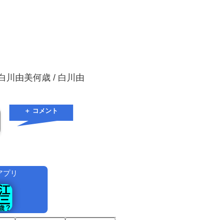
 白川由美何歳 / 白川由
＋ コメント
アプリ
！