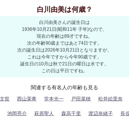
白川由美は何歳？
白川由美さんの誕生日は
1936年10月21日(昭和11年 子年)なので、
現在の年齢は89才ですね。
次の年齢90歳まではあと74日です。
次の誕生日は2026年10月21日となりますが、
これは今年ですから今年90歳です。
誕生日の10月は秋で21日の曜日は水です。
この日は平日ですね。
関連する有名人の年齢も見る
文世
西山茉希
堂本光一
戸田菜穂
松井絵里奈
池岡亮介
萩原聖人
森高千里
渡辺奈緒子
長