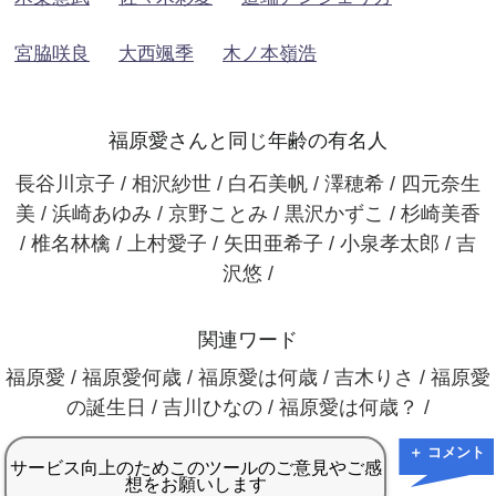
宮脇咲良
大西颯季
木ノ本嶺浩
福原愛さんと同じ年齢の有名人
長谷川京子 / 相沢紗世 / 白石美帆 / 澤穂希 / 四元奈生
美 / 浜崎あゆみ / 京野ことみ / 黒沢かずこ / 杉崎美香
/ 椎名林檎 / 上村愛子 / 矢田亜希子 / 小泉孝太郎 / 吉
沢悠 /
関連ワード
福原愛 / 福原愛何歳 / 福原愛は何歳 / 吉木りさ / 福原愛
の誕生日 / 吉川ひなの / 福原愛は何歳？ /
＋ コメント