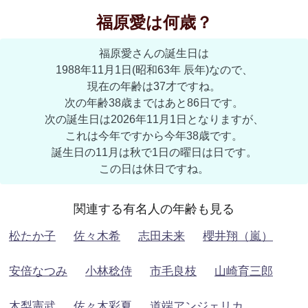
福原愛は何歳？
福原愛さんの誕生日は
1988年11月1日(昭和63年 辰年)なので、
現在の年齢は37才ですね。
次の年齢38歳まではあと86日です。
次の誕生日は2026年11月1日となりますが、
これは今年ですから今年38歳です。
誕生日の11月は秋で1日の曜日は日です。
この日は休日ですね。
関連する有名人の年齢も見る
松たか子
佐々木希
志田未来
櫻井翔（嵐）
安倍なつみ
小林稔侍
市毛良枝
山崎育三郎
木梨憲武
佐々木彩夏
道端アンジェリカ