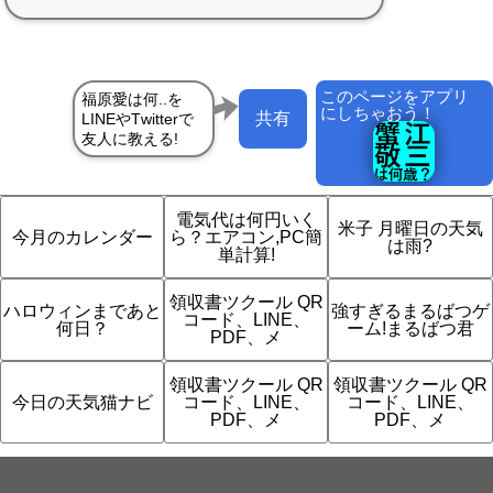
このページをアプリ
にしちゃおう！
共有
電気代は何円いく
米子 月曜日の天気
今月のカレンダー
ら？エアコン,PC簡
は雨?
単計算!
領収書ツクール QR
ハロウィンまであと
強すぎるまるばつゲ
コード、LINE、
何日？
ーム!まるばつ君
PDF、メ
領収書ツクール QR
領収書ツクール QR
今日の天気猫ナビ
コード、LINE、
コード、LINE、
PDF、メ
PDF、メ