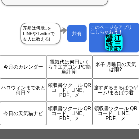
このページをアプリ
にしちゃおう！
共有
電気代は何円いく
米子 月曜日の天気
今月のカレンダー
ら？エアコン,PC簡
は雨?
単計算!
領収書ツクール QR
ハロウィンまであと
強すぎるまるばつゲ
コード、LINE、
何日？
ーム!まるばつ君
PDF、メ
領収書ツクール QR
領収書ツクール QR
今日の天気猫ナビ
コード、LINE、
コード、LINE、
PDF、メ
PDF、メ