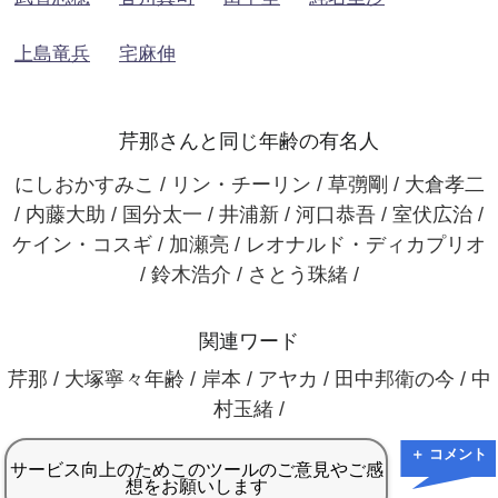
上島竜兵
宅麻伸
芹那さんと同じ年齢の有名人
にしおかすみこ / リン・チーリン / 草彅剛 / 大倉孝二
/ 内藤大助 / 国分太一 / 井浦新 / 河口恭吾 / 室伏広治 /
ケイン・コスギ / 加瀬亮 / レオナルド・ディカプリオ
/ 鈴木浩介 / さとう珠緒 /
関連ワード
芹那 / 大塚寧々年齢 / 岸本 / アヤカ / 田中邦衛の今 / 中
村玉緒 /
＋ コメント