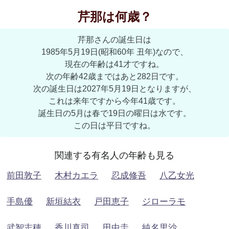
芹那は何歳？
芹那さんの誕生日は
1985年5月19日(昭和60年 丑年)なので、
現在の年齢は41才ですね。
次の年齢42歳まではあと282日です。
次の誕生日は2027年5月19日となりますが、
これは来年ですから今年41歳です。
誕生日の5月は春で19日の曜日は水です。
この日は平日ですね。
関連する有名人の年齢も見る
前田敦子
木村カエラ
忍成修吾
八乙女光
手島優
新垣結衣
戸田恵子
ジローラモ
武智志穂
香川真司
田中圭
純名里沙