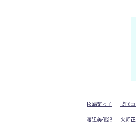
松嶋菜々子
柴咲コ
渡辺美優紀
火野正