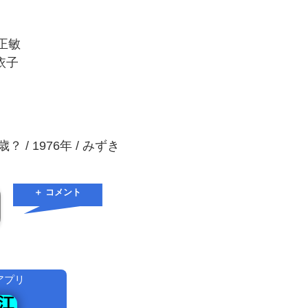
瀬正敏
口依子
/ 1976年 / みずき
＋ コメント
アプリ
！