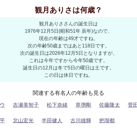
観月ありさは何歳？
観月ありささんの誕生日は
1976年12月5日(昭和51年 辰年)なので、
現在の年齢は49才ですね。
次の年齢50歳まではあと118日です。
次の誕生日は2026年12月5日となりますが、
これは今年ですから今年50歳です。
誕生日の12月は冬で5日の曜日は土です。
この日は休日ですね。
関連する有名人の年齢も見る
ウ
吉瀬美智子
松下奈緒
草彅剛
佐藤隆太
菅
平
北山宏光
半田健人
古川雄輝
把瑠都