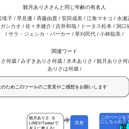
観月ありささんと同じ年齢の有名人
瑤子 / 早見優 / 斉藤由貴 / 安田成美 / 江角マキコ / 永
スガシカオ / 佐々木健介 / 吉井和哉 / トータス松本 / 洞
/ サラ・ジェシカ・パーカー / 草刈民代 / 小林聡美 /
関連ワード
さ何歳 / みずきありさ何歳 / 水木ありさ / 観月ありさ何歳？ 
ありさは何歳 /
このページを
にしちゃおう
共有