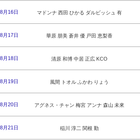
8月16日
マドンナ 西田 ひかる ダルビッシュ 有
8月17日
華原 朋美 蒼井 優 戸田 恵梨香
8月18日
清原 和博 中居 正広 KCO
8月19日
風間 トオル ふかわ りょう
8月20日
アグネス・チャン 梅宮 アンナ 森山 未來
8月21日
稲川 淳二 関根 勤