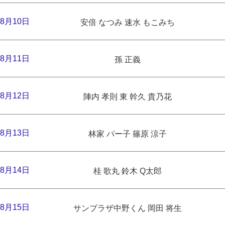
8月10日
安倍 なつみ 速水 もこみち
8月11日
孫 正義
8月12日
陣内 孝則 東 幹久 貴乃花
8月13日
林家 パー子 篠原 涼子
8月14日
桂 歌丸 鈴木 Q太郎
8月15日
サンプラザ中野くん 岡田 将生