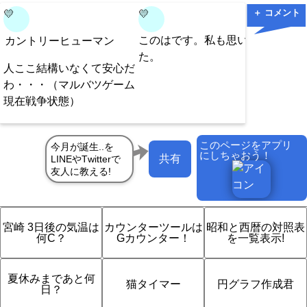
＋ コメント
💛
💛
💛
このはです。私も思いまし
確かに
カントリーヒューマン
た。
人ここ結構いなくて安心だ
わ・・・（マルバツゲーム
現在戦争状態）
このページをアプリ
にしちゃおう！
共有
宮崎 3日後の気温は
カウンターツールは
昭和と西暦の対照表
何C？
Gカウンター！
を一覧表示!
夏休みまであと何
猫タイマー
円グラフ作成君
日？