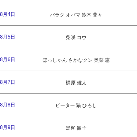
8月4日
バラク オバマ 鈴木 蘭々
8月5日
柴咲 コウ
8月6日
ほっしゃん さかなクン 奥菜 恵
8月7日
梶原 雄太
8月8日
ピーター 猫 ひろし
8月9日
黒柳 徹子