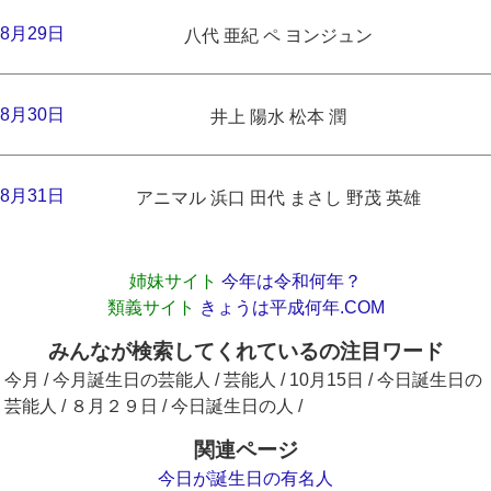
8月29日
八代 亜紀 ペ ヨンジュン
8月30日
井上 陽水 松本 潤
8月31日
アニマル 浜口 田代 まさし 野茂 英雄
姉妹サイト
今年は令和何年？
類義サイト
きょうは平成何年.COM
みんなが検索してくれているの注目ワード
今月 / 今月誕生日の芸能人 / 芸能人 / 10月15日 / 今日誕生日の
芸能人 / ８月２９日 / 今日誕生日の人 /
関連ページ
今日が誕生日の有名人