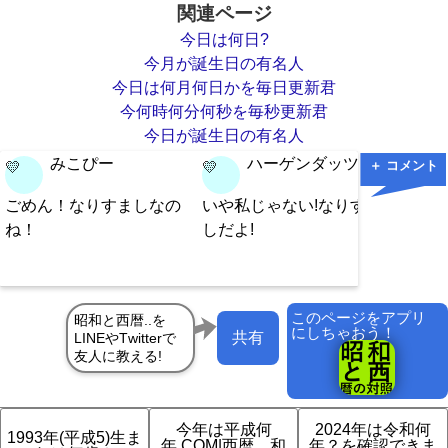
関連ページ
今日は何日?
今月が誕生日の有名人
今日は何月何日かを毎日更新君
今何時何分何秒を毎秒更新君
今日が誕生日の有名人
みこぴー
ハーゲンダッツ
＋ コメント
💛
💛
💛
ごめん！なりすましなの
いや私じゃない!なりすま
大丈夫
ね！
しだよ!
ですか
このページをアプリ
にしちゃおう！
共有
今年は平成何
2024年は令和何
1993年(平成5)生ま
年.COM|西暦、和
年？を確認できま