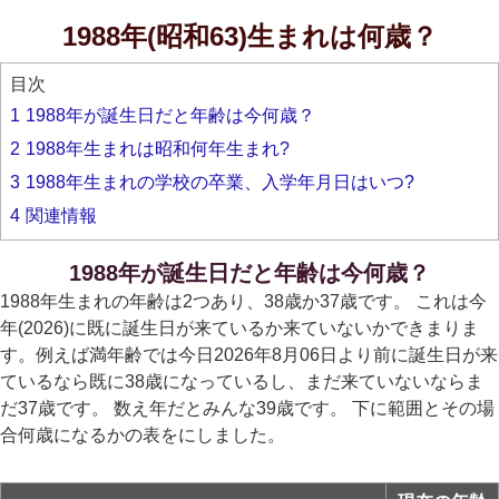
1988年(昭和63)生まれは何歳？
目次
1
1988年が誕生日だと年齢は今何歳？
2
1988年生まれは昭和何年生まれ?
3
1988年生まれの学校の卒業、入学年月日はいつ?
4
関連情報
1988年が誕生日だと年齢は今何歳？
1988年生まれの年齢は2つあり、38歳か37歳です。 これは今
年(2026)に既に誕生日が来ているか来ていないかできまりま
す。例えば満年齢では今日2026年8月06日より前に誕生日が来
ているなら既に38歳になっているし、まだ来ていないならま
だ37歳です。 数え年だとみんな39歳です。 下に範囲とその場
合何歳になるかの表をにしました。