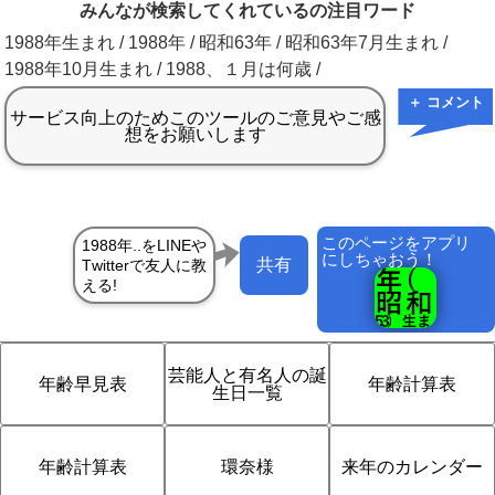
みんなが検索してくれているの注目ワード
1988年生まれ / 1988年 / 昭和63年 / 昭和63年7月生まれ /
1988年10月生まれ / 1988、１月は何歳 /
＋ コメント
このページをアプリ
にしちゃおう！
共有
芸能人と有名人の誕
年齢早見表
年齢計算表
生日一覧
年齢計算表
環奈様
来年のカレンダー