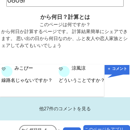
から何日？計算とは
このページは何ですか？
から何日か計算するページです。 計算結果簡単にシェアでき
ます。 思い出の日から何日なのか、ふと友人や恋人家族とシ
ェアしてみてもいいでしょう
みこぴー
涼風涼
＋ コメント
💛
💛
💛
線路名じゃないですか？
どういうことですか？
阪和線
と？
他27件のコメントを見る
このページをアプリ