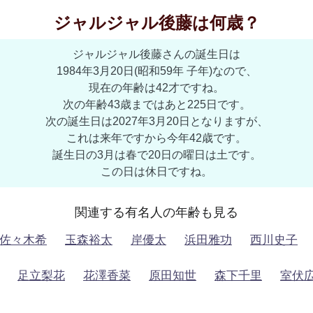
ジャルジャル後藤は何歳？
ジャルジャル後藤さんの誕生日は
1984年3月20日(昭和59年 子年)なので、
現在の年齢は42才ですね。
次の年齢43歳まではあと225日です。
次の誕生日は2027年3月20日となりますが、
これは来年ですから今年42歳です。
誕生日の3月は春で20日の曜日は土です。
この日は休日ですね。
関連する有名人の年齢も見る
佐々木希
玉森裕太
岸優太
浜田雅功
西川史子
足立梨花
花澤香菜
原田知世
森下千里
室伏