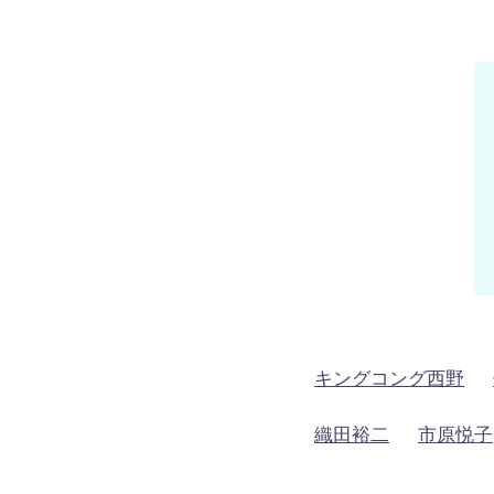
キングコング西野
織田裕二
市原悦子