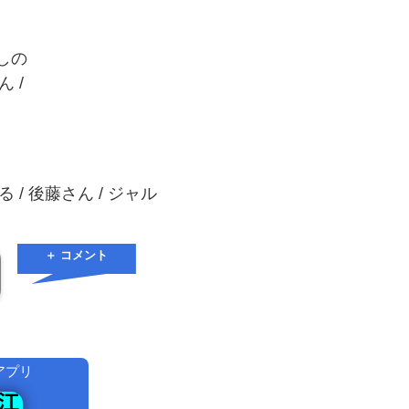
はしの
ん /
 / 後藤さん / ジャル
＋ コメント
アプリ
！