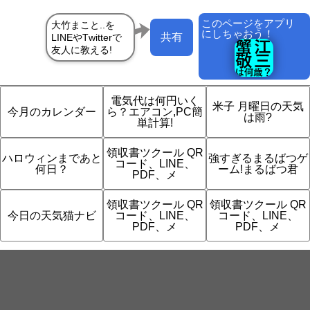
このページをアプリ
にしちゃおう！
共有
電気代は何円いく
米子 月曜日の天気
今月のカレンダー
ら？エアコン,PC簡
は雨?
単計算!
領収書ツクール QR
ハロウィンまであと
強すぎるまるばつゲ
コード、LINE、
何日？
ーム!まるばつ君
PDF、メ
領収書ツクール QR
領収書ツクール QR
今日の天気猫ナビ
コード、LINE、
コード、LINE、
PDF、メ
PDF、メ