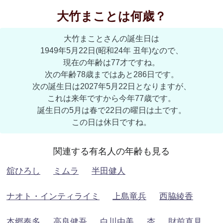
大竹まことは何歳？
大竹まことさんの誕生日は
1949年5月22日(昭和24年 丑年)なので、
現在の年齢は77才ですね。
次の年齢78歳まではあと286日です。
次の誕生日は2027年5月22日となりますが、
これは来年ですから今年77歳です。
誕生日の5月は春で22日の曜日は土です。
この日は休日ですね。
関連する有名人の年齢も見る
舘ひろし
ミムラ
半田健人
ナオト・インティライミ
上島竜兵
西脇綾香
本郷奏多
高良健吾
白川由美
杏
財前直見