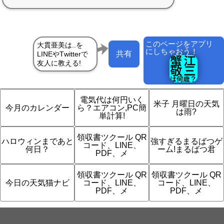
このページをアプリ
にしちゃおう！
共有
電気代は何円いく
米子 月曜日の天気
今月のカレンダー
ら？エアコン,PC簡
は雨?
単計算!
領収書ツクール QR
ハロウィンまであと
強すぎるまるばつゲ
コード、LINE、
何日？
ーム!まるばつ君
PDF、メ
領収書ツクール QR
領収書ツクール QR
今日の天気猫ナビ
コード、LINE、
コード、LINE、
PDF、メ
PDF、メ