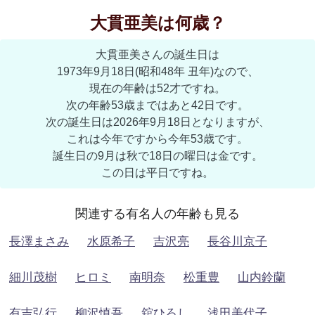
大貫亜美は何歳？
大貫亜美さんの誕生日は
1973年9月18日(昭和48年 丑年)なので、
現在の年齢は52才ですね。
次の年齢53歳まではあと42日です。
次の誕生日は2026年9月18日となりますが、
これは今年ですから今年53歳です。
誕生日の9月は秋で18日の曜日は金です。
この日は平日ですね。
関連する有名人の年齢も見る
長澤まさみ
水原希子
吉沢亮
長谷川京子
細川茂樹
ヒロミ
南明奈
松重豊
山内鈴蘭
有吉弘行
柳沢慎吾
舘ひろし
浅田美代子