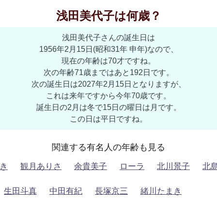
浅田美代子は何歳？
浅田美代子さんの誕生日は
1956年2月15日(昭和31年 申年)なので、
現在の年齢は70才ですね。
次の年齢71歳まではあと192日です。
次の誕生日は2027年2月15日となりますが、
これは来年ですから今年70歳です。
誕生日の2月は冬で15日の曜日は月です。
この日は平日ですね。
関連する有名人の年齢も見る
き
観月ありさ
余貴美子
ローラ
北川景子
北
生田斗真
中田有紀
長塚京三
緒川たまき