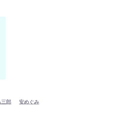
島三郎
安めぐみ