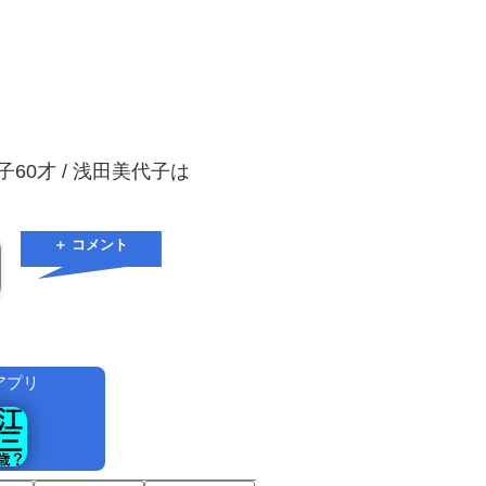
子60才 / 浅田美代子は
＋ コメント
アプリ
！