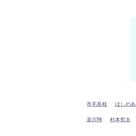
市毛良枝
ほしのあ
哀川翔
杉本哲太