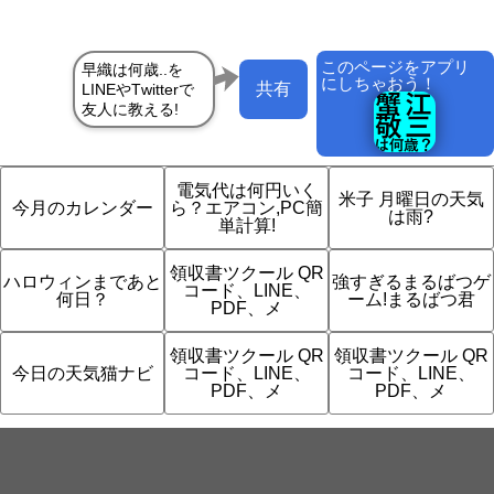
このページをアプリ
にしちゃおう！
共有
電気代は何円いく
米子 月曜日の天気
今月のカレンダー
ら？エアコン,PC簡
は雨?
単計算!
領収書ツクール QR
ハロウィンまであと
強すぎるまるばつゲ
コード、LINE、
何日？
ーム!まるばつ君
PDF、メ
領収書ツクール QR
領収書ツクール QR
今日の天気猫ナビ
コード、LINE、
コード、LINE、
PDF、メ
PDF、メ