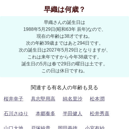
早織は何歳？
早織さんの誕生日は
1988年5月29日(昭和63年 辰年)なので、
現在の年齢は38才ですね。
次の年齢39歳まではあと294日です。
次の誕生日は2027年5月29日となりますが、
これは来年ですから今年38歳です。
誕生日の5月は春で29日の曜日は土です。
この日は休日ですね。
関連する有名人の年齢も見る
桜井幸子
具志堅用高
純名里沙
松本潤
石川さゆり
本郷奏多
半田健人
松井秀喜
山口大地
戸塚純貴
岡田義徳
小宮有紗