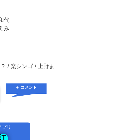
間和代
ちえみ
つ？ / 楽シンゴ / 上野ま
＋ コメント
アプリ
！