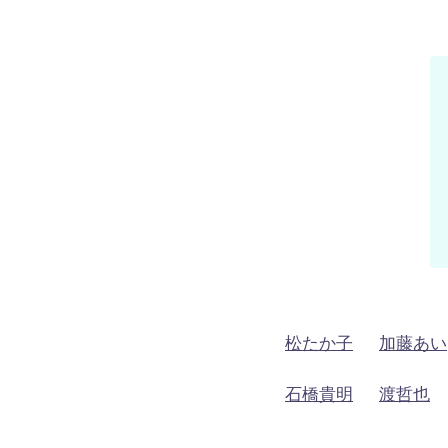
松たか子
加藤あい
石橋貴明
渡哲也