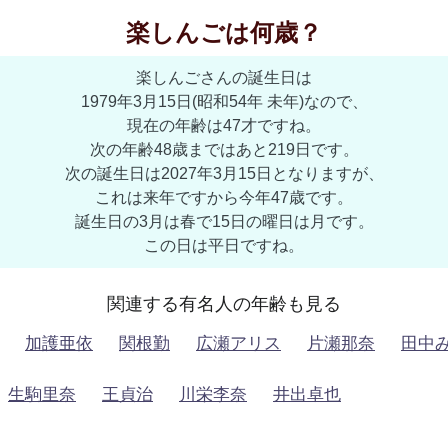
楽しんごは何歳？
楽しんごさんの誕生日は
1979年3月15日(昭和54年 未年)なので、
現在の年齢は47才ですね。
次の年齢48歳まではあと219日です。
次の誕生日は2027年3月15日となりますが、
これは来年ですから今年47歳です。
誕生日の3月は春で15日の曜日は月です。
この日は平日ですね。
関連する有名人の年齢も見る
加護亜依
関根勤
広瀬アリス
片瀬那奈
田中
生駒里奈
王貞治
川栄李奈
井出卓也