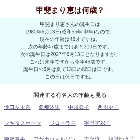
甲斐まり恵は何歳？
甲斐まり恵さんの誕生日は
1980年6月13日(昭和55年 申年)なので、
現在の年齢は46才ですね。
次の年齢47歳まではあと310日です。
次の誕生日は2027年6月13日となりますが、
これは来年ですから今年46歳です。
誕生日の6月は夏で13日の曜日は日です。
この日は休日ですね。
関連する有名人の年齢も見る
瀧口友里奈
忽那汐里
中越典子
西川史子
マキタスポーツ
ジローラモ
宇野実彩子
南沢奈央
アヤカウィルソン
吉永淳
浅野ゆう子