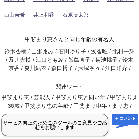
西山茉希
井上和香
石原慎太郎
甲斐まり恵さんと同じ年齢の有名人
鈴木杏樹 / 山瀬まみ / 石田ゆり子 / 浅香唯 / 北村一輝
/ 及川光博 / 江口ともみ / 飯島直子 / 菊池桃子 / 鈴木
京香 / 夏川結衣 / 森口博子 / 大塚寧々 / 江口洋介 /
関連ワード
甲斐まり恵 / 芸能人 / 甲斐まり恵と同い年 / 甲斐まりえ
36歳 / 甲斐まり恵の年齢 / 甲斐まり申年 / まり恵 /
＋ コメント