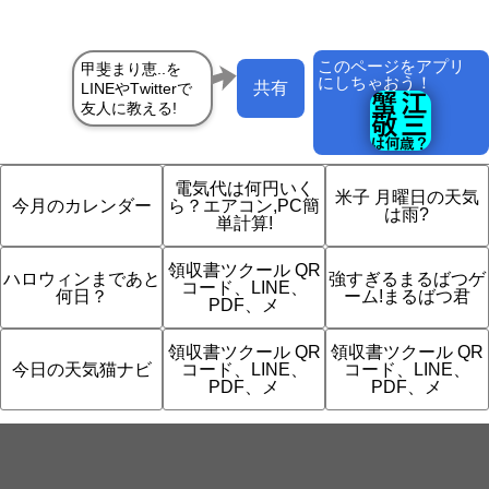
このページをアプリ
にしちゃおう！
共有
電気代は何円いく
米子 月曜日の天気
今月のカレンダー
ら？エアコン,PC簡
は雨?
単計算!
領収書ツクール QR
ハロウィンまであと
強すぎるまるばつゲ
コード、LINE、
何日？
ーム!まるばつ君
PDF、メ
領収書ツクール QR
領収書ツクール QR
今日の天気猫ナビ
コード、LINE、
コード、LINE、
PDF、メ
PDF、メ