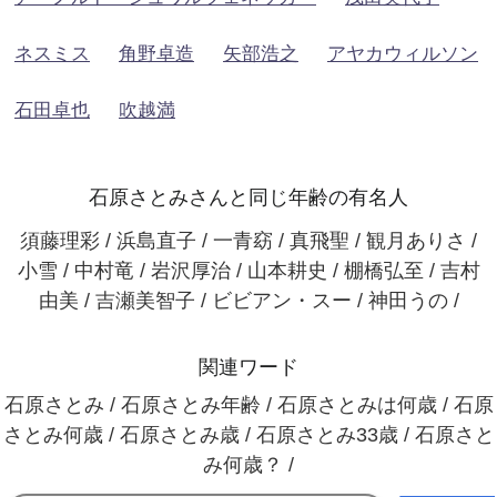
ネスミス
角野卓造
矢部浩之
アヤカウィルソン
石田卓也
吹越満
石原さとみさんと同じ年齢の有名人
須藤理彩 / 浜島直子 / 一青窈 / 真飛聖 / 観月ありさ /
小雪 / 中村竜 / 岩沢厚治 / 山本耕史 / 棚橋弘至 / 吉村
由美 / 吉瀬美智子 / ビビアン・スー / 神田うの /
関連ワード
石原さとみ / 石原さとみ年齢 / 石原さとみは何歳 / 石原
さとみ何歳 / 石原さとみ歳 / 石原さとみ33歳 / 石原さと
み何歳？ /