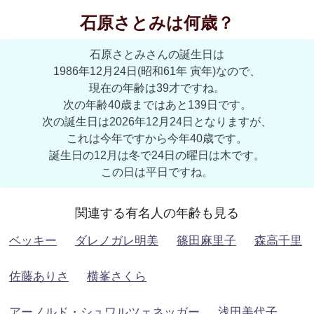
石原さとみは何歳？
石原さとみさんの誕生日は
1986年12月24日(昭和61年 寅年)なので、
現在の年齢は39才ですね。
次の年齢40歳まではあと139日です。
次の誕生日は2026年12月24日となりますが、
これは今年ですから今年40歳です。
誕生日の12月は冬で24日の曜日は木です。
この日は平日ですね。
関連する有名人の年齢も見る
ベッキー
ダレノガレ明美
篠田麻里子
森高千里
佐藤ありさ
横峯さくら
アーノルド・シュワルツェネッガー
浅田美代子