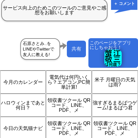
＋ コメント
このページをアプリ
にしちゃおう！
共有
電気代は何円いく
米子 月曜日の天気
今月のカレンダー
ら？エアコン,PC簡
は雨?
単計算!
領収書ツクール QR
ハロウィンまであと
強すぎるまるばつゲ
コード、LINE、
何日？
ーム!まるばつ君
PDF、メ
領収書ツクール QR
領収書ツクール QR
今日の天気猫ナビ
コード、LINE、
コード、LINE、
PDF、メ
PDF、メ