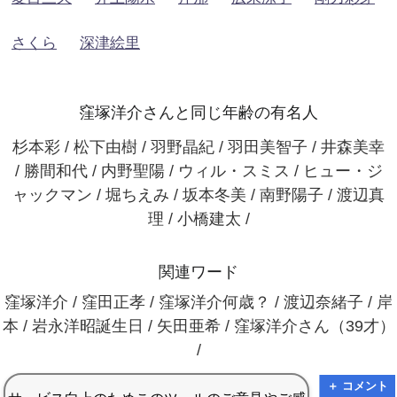
さくら
深津絵里
窪塚洋介さんと同じ年齢の有名人
杉本彩 / 松下由樹 / 羽野晶紀 / 羽田美智子 / 井森美幸
/ 勝間和代 / 内野聖陽 / ウィル・スミス / ヒュー・ジ
ャックマン / 堀ちえみ / 坂本冬美 / 南野陽子 / 渡辺真
理 / 小橋建太 /
関連ワード
窪塚洋介 / 窪田正孝 / 窪塚洋介何歳？ / 渡辺奈緒子 / 岸
本 / 岩永洋昭誕生日 / 矢田亜希 / 窪塚洋介さん（39才）
/
＋ コメント