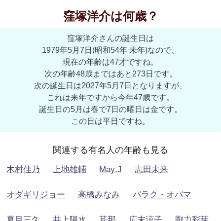
窪塚洋介は何歳？
窪塚洋介さんの誕生日は
1979年5月7日(昭和54年 未年)なので、
現在の年齢は47才ですね。
次の年齢48歳まではあと273日です。
次の誕生日は2027年5月7日となりますが、
これは来年ですから今年47歳です。
誕生日の5月は春で7日の曜日は金です。
この日は平日ですね。
関連する有名人の年齢も見る
木村佳乃
上地雄輔
May.J
志田未来
オダギリジョー
高橋みなみ
バラク・オバマ
夏目三久
井上陽水
芹那
広末涼子
剛力彩芽