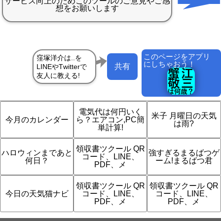
このページをアプリ
にしちゃおう！
共有
電気代は何円いく
米子 月曜日の天気
今月のカレンダー
ら？エアコン,PC簡
は雨?
単計算!
領収書ツクール QR
ハロウィンまであと
強すぎるまるばつゲ
コード、LINE、
何日？
ーム!まるばつ君
PDF、メ
領収書ツクール QR
領収書ツクール QR
今日の天気猫ナビ
コード、LINE、
コード、LINE、
PDF、メ
PDF、メ