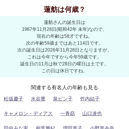
蓮舫は何歳？
蓮舫さんの誕生日は
1967年11月28日(昭和42年 未年)なので、
現在の年齢は58才ですね。
次の年齢59歳まではあと114日です。
次の誕生日は2026年11月28日となりますが、
これは今年ですから今年59歳です。
誕生日の11月は秋で28日の曜日は土です。
この日は休日ですね。
関連する有名人の年齢も見る
松坂慶子
水谷豊
泉ピン子
竹内結子
キャメロン・ディアス
一青窈
山口達也
田中みな実
相葉雅紀
増田恵子
小野恵令奈