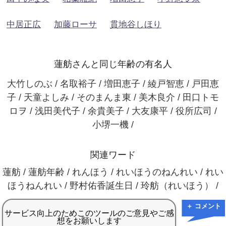
中居正広
加藤ローサ
貫地谷しほり
蓮舫さんと同じ年齢の有名人
大竹しのぶ / 名取裕子 / 増田恵子 / 綾戸智恵 / 戸田恵
子 / 天童よしみ / そのまんま東 / 美木良介 / 田口トモ
ロヲ / 浅田美代子 / 余貴美子 / 大友康平 / 役所広司 /
小堺一機 /
関連ワード
蓮舫 / 蓮舫年齢 / れんほう / れいほうのねんれい / れい
ほうねんれい / 野村佑香誕生日 / 玲舫（れいほう） /
＋ コメント