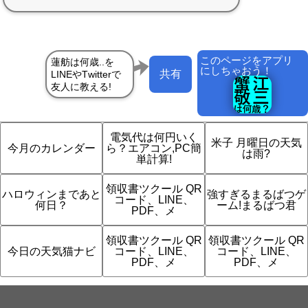
このページをアプリ
にしちゃおう！
共有
電気代は何円いく
米子 月曜日の天気
今月のカレンダー
ら？エアコン,PC簡
は雨?
単計算!
領収書ツクール QR
ハロウィンまであと
強すぎるまるばつゲ
コード、LINE、
何日？
ーム!まるばつ君
PDF、メ
領収書ツクール QR
領収書ツクール QR
今日の天気猫ナビ
コード、LINE、
コード、LINE、
PDF、メ
PDF、メ